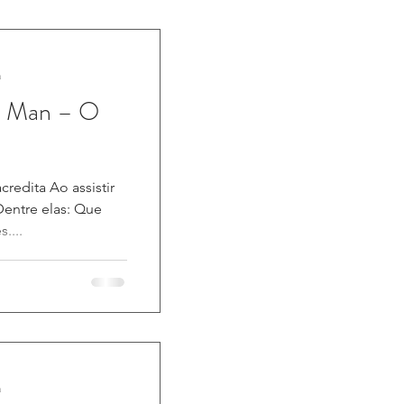
a
d Man – O
redita Ao assistir
 Dentre elas: Que
....
a