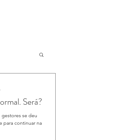
ESSMENT
TREINAMENTOS
Mais
a
ormal. Será?
 gestores se deu
 para continuar na
.